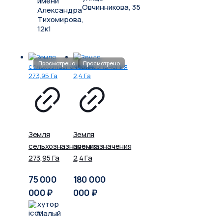
имени
Овчинникова, 35
Александра
Тихомирова,
12к1
Земля
Земля
сельхозназначения
промназначения
273,95 Га
2,4 Га
75 000
180 000
000
₽
000
₽
хутор
Малый