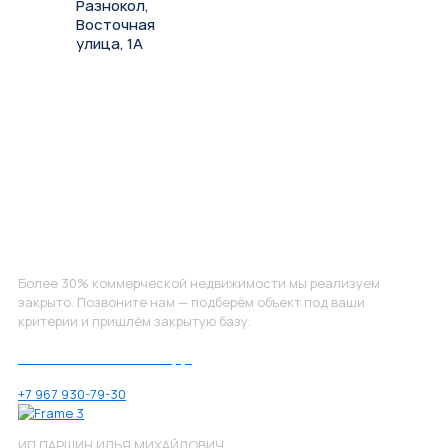
Разнокол,
Восточная
улица, 1А
Не нашли, что искали?
Более 30% коммерческой недвижимости мы реализуем
закрыто. Позвоните нам — подберём объект под ваши
критерии и пришлём закрытую базу.
Позвоните нам по номеру:
+7 967 930-79-30
ИП ПАРШИН ИЛЬЯ МИХАЙЛОВИЧ