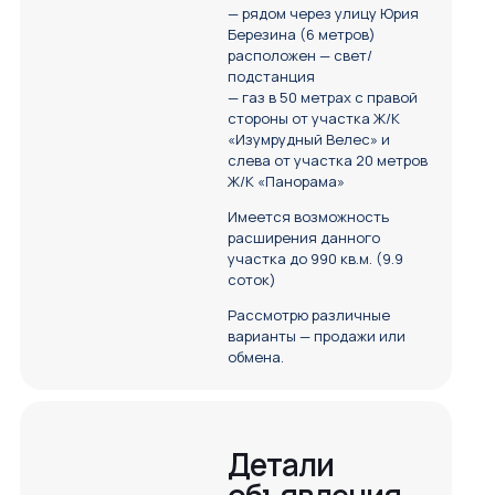
— рядом через улицу Юрия
Березина (6 метров)
расположен — свет/
подстанция
— газ в 50 метрах с правой
стороны от участка Ж/К
«Изумрудный Велес» и
слева от участка 20 метров
Ж/К «Панорама»
Имеется возможность
расширения данного
участка до 990 кв.м. (9.9
соток)
Рассмотрю различные
варианты — продажи или
обмена.
Детали