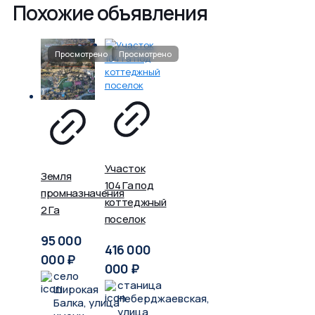
Похожие объявления
Участок
Земля
104 Га под
промназначения
коттеджный
2 Га
поселок
95 000
416 000
000
₽
000
₽
село
станица
Широкая
Неберджаевская,
Балка, улица
улица