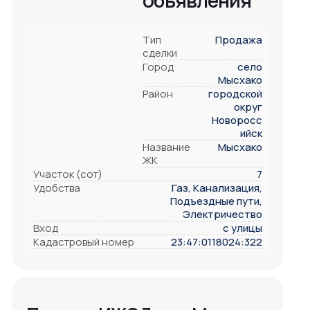
объявления
Тип
Продажа
сделки
Город
село
Мысхако
Район
городской
округ
Новоросс
ийск
Название
Мысхако
ЖК
Участок (сот)
7
Удобства
Газ, Канализация,
Подъездные пути,
Электричество
Вход
с улицы
Кадастровый номер
23:47:0118024:322