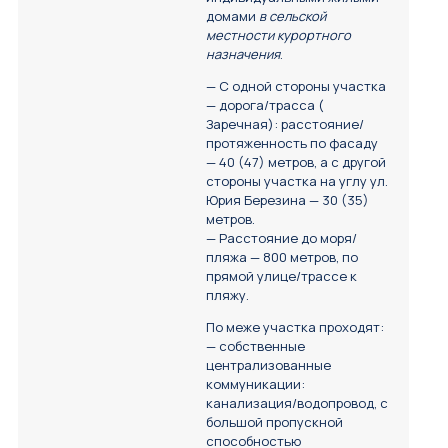
домами
в сельской
местности курортного
назначения
.
— C одной стороны участка
— дорога/трасса (
Заречная): расстояние/
протяженность по фасаду
— 40 (47) метров, а с другой
стороны участка на углу ул.
Юрия Березина — 30 (35)
метров.
— Расстояние до моря/
пляжа — 800 метров, по
прямой улице/трассе к
пляжу.
По меже участка проходят:
— собственные
централизованные
коммуникации:
канализация/водопровод, с
большой пропускной
способностью