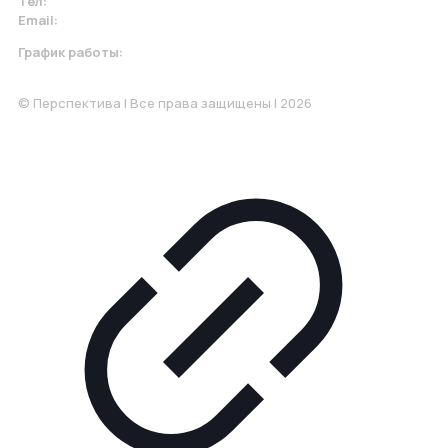
Тел:
+7 967 930-79-30
Email:
krasnodar@perspektiva.vip
График работы:
Понедельник-Пятница: 9:00-18.00
© Перспектива | Все права защищены | 2026