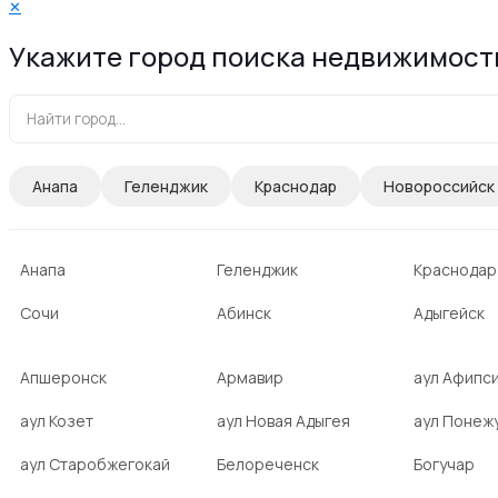
✕
Укажите город поиска недвижимост
Анапа
Геленджик
Краснодар
Новороссийск
Анапа
Геленджик
Краснодар
Сочи
Абинск
Адыгейск
Апшеронск
Армавир
аул Афипс
аул Козет
аул Новая Адыгея
аул Понеж
аул Старобжегокай
Белореченск
Богучар