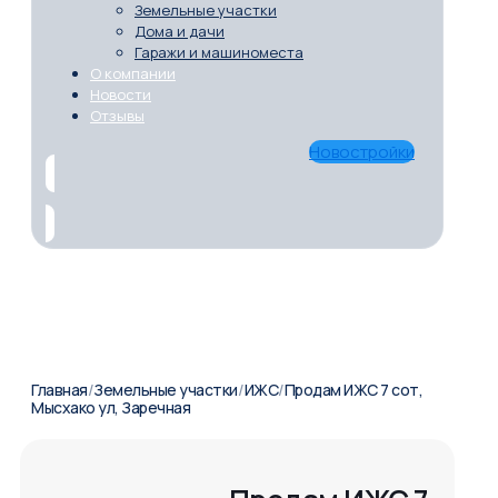
Земельные участки
Дома и дачи
Гаражи и машиноместа
О компании
Новости
Отзывы
Новостройки
Главная
/
Земельные участки
/
ИЖС
/
Продам ИЖС 7 сот,
Мысхако ул, Заречная