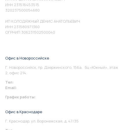
ИНН 231516453515
320237500054680
ИП КОЛОДЯЖНЫЙ ДЕНИС АНАТОЛЬЕВИЧ
ИНН 231580971360
ОГРНИП 306231502500040
Офис в Новороссийске
Г. Новороссийск, пр. Дзержинского, 156а, бц «Южный», этаж
2, офис 214.
Тел:
+7 967 930-79-30
Email:
info@perspektiva.vip
График работы:
Понедельник-Пятница: 9:00-18.00
Офис в Краснодаре
Г. Краснодар, ул. Воронежская, д. 47/35