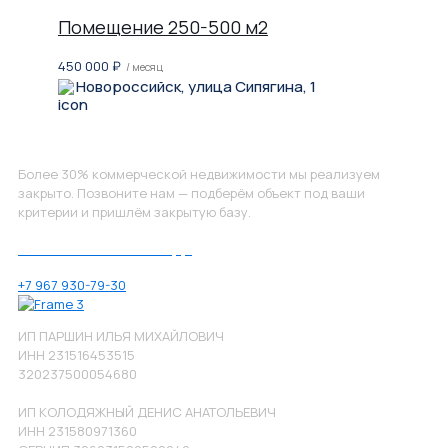
Помещение 250-500 м2
450 000
₽
/ месяц
Новороссийск, улица Сипягина, 1
Не нашли, что искали?
Более 30% коммерческой недвижимости мы реализуем
закрыто. Позвоните нам — подберём объект под ваши
критерии и пришлём закрытую базу.
Позвоните нам по номеру:
+7 967 930-79-30
ИП ПАРШИН ИЛЬЯ МИХАЙЛОВИЧ
ИНН 231516453515
320237500054680
ИП КОЛОДЯЖНЫЙ ДЕНИС АНАТОЛЬЕВИЧ
ИНН 231580971360