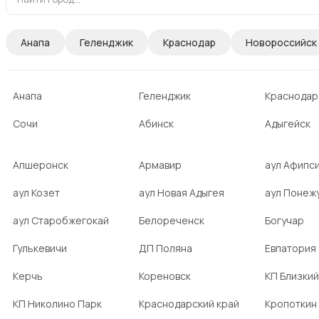
Анапа
Геленджик
Краснодар
Новороссийск
Анапа
Геленджик
Краснодар
Сочи
Абинск
Адыгейск
Апшеронск
Армавир
аул Афипс
аул Козет
аул Новая Адыгея
аул Понеж
аул Старобжегокай
Белореченск
Богучар
Гулькевичи
ДП Поляна
Евпатория
Керчь
Кореновск
КП Близкий
КП Николино Парк
Краснодарский край
Кропоткин