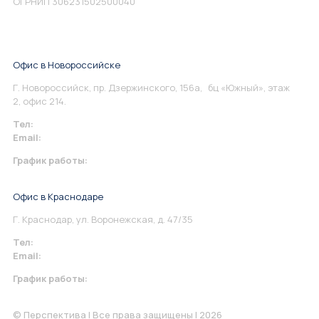
ОГРНИП 306231502500040
Офис в Новороссийске
Г. Новороссийск, пр. Дзержинского, 156а, бц «Южный», этаж
2, офис 214.
Тел:
+7 967 930-79-30
Email:
info@perspektiva.vip
График работы:
Понедельник-Пятница: 9:00-18.00
Офис в Краснодаре
Г. Краснодар, ул. Воронежская, д. 47/35
Тел:
+7 967 930-79-30
Email:
krasnodar@perspektiva.vip
График работы:
Понедельник-Пятница: 9:00-18.00
© Перспектива | Все права защищены | 2026