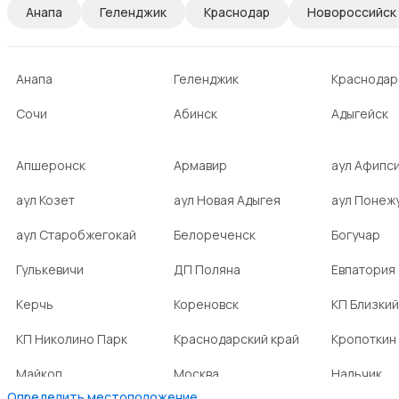
Анапа
Геленджик
Краснодар
Новороссийск
Анапа
Геленджик
Краснодар
Сочи
Абинск
Адыгейск
Апшеронск
Армавир
аул Афипс
аул Козет
аул Новая Адыгея
аул Понеж
аул Старобжегокай
Белореченск
Богучар
Гулькевичи
ДП Поляна
Евпатория
Керчь
Кореновск
КП Близкий
КП Николино Парк
Краснодарский край
Кропоткин
Майкоп
Москва
Нальчик
Определить местоположение