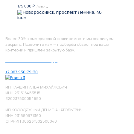
175 000
₽
/ месяц
Новороссийск, проспект Ленина, 46
Не нашли, что искали?
Более 30% коммерческой недвижимости мы реализуем
закрыто. Позвоните нам — подберём объект под ваши
критерии и пришлём закрытую базу.
Позвоните нам по номеру:
+7 967 930-79-30
ИП ПАРШИН ИЛЬЯ МИХАЙЛОВИЧ
ИНН 231516453515
320237500054680
ИП КОЛОДЯЖНЫЙ ДЕНИС АНАТОЛЬЕВИЧ
ИНН 231580971360
ОГРНИП 306231502500040