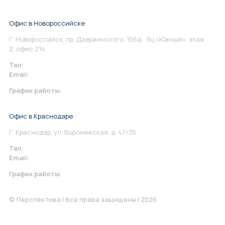
Офис в Новороссийске
Г. Новороссийск, пр. Дзержинского, 156а, бц «Южный», этаж
2, офис 214.
Тел:
+7 967 930-79-30
Email:
info@perspektiva.vip
График работы:
Понедельник-Пятница: 9:00-18.00
Офис в Краснодаре
Г. Краснодар, ул. Воронежская, д. 47/35
Тел:
+7 967 930-79-30
Email:
krasnodar@perspektiva.vip
График работы:
Понедельник-Пятница: 9:00-18.00
© Перспектива | Все права защищены | 2026