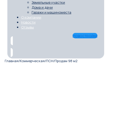
Земельные участки
Дома и дачи
Гаражи и машиноместа
О компании
Новости
Отзывы
Новостройки
Главная
/
Коммерческая
/
ПСН
/
Продам 98 м2