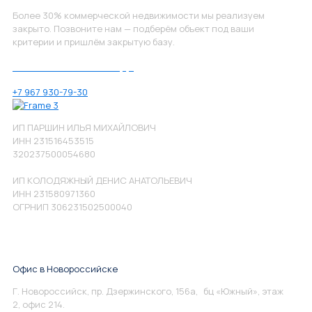
Более 30% коммерческой недвижимости мы реализуем
закрыто. Позвоните нам — подберём объект под ваши
критерии и пришлём закрытую базу.
Позвоните нам по номеру:
+7 967 930-79-30
ИП ПАРШИН ИЛЬЯ МИХАЙЛОВИЧ
ИНН 231516453515
320237500054680
ИП КОЛОДЯЖНЫЙ ДЕНИС АНАТОЛЬЕВИЧ
ИНН 231580971360
ОГРНИП 306231502500040
Офис в Новороссийске
Г. Новороссийск, пр. Дзержинского, 156а, бц «Южный», этаж
2, офис 214.