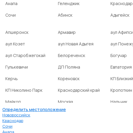
Анапа
Геленджик
Краснодар
Сочи
Абинск
Адыгейск
Апшеронск
Армавир
аул Афипс
аул Козет
аул Новая Адыгея
аул Понеж
аул Старобжегокай
Белореченск
Богучар
Гулькевичи
ДП Поляна
Евпатория
Керчь
Кореновск
КП Близкий
КП Николино Парк
Краснодарский край
Кропоткин
Майкоп
Москва
Нальчик
Определить местоположение
НСТ Ромашка-2
посёлок Агроном
посёлок Б
Новороссийск
Краснодар
Сочи
посёлок Веселовка
посёлок Волна
посёлок Г
Анапа