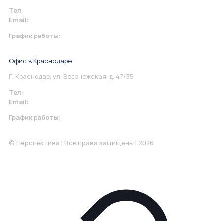
Тел:
+7 967 930-79-30
Email:
info@perspektiva.vip
График работы:
Понедельник-Пятница: 9:00-18.00
Офис в Краснодаре
Г. Краснодар, ул. Воронежская, д. 47/35
Тел:
+7 967 930-79-30
Email:
krasnodar@perspektiva.vip
График работы:
Понедельник-Пятница: 9:00-18.00
© Перспектива | Все права защищены | 2026