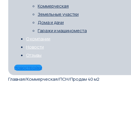
Коммерческая
Земельные участки
Дома и дачи
Гаражи и машиноместа
О компании
Новости
Отзывы
Новостройки
Главная
/
Коммерческая
/
ПСН
/
Продам 40 м2