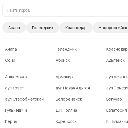
Анапа
Геленджик
Краснодар
Новороссийск
Анапа
Геленджик
Краснодар
Сочи
Абинск
Адыгейск
Апшеронск
Армавир
аул Афипс
аул Козет
аул Новая Адыгея
аул Понеж
аул Старобжегокай
Белореченск
Богучар
Гулькевичи
ДП Поляна
Евпатория
Керчь
Кореновск
КП Близкий