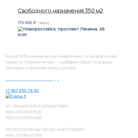
Свободного назначения 350 м2
175 000
₽
/ месяц
Новороссийск, проспект Ленина, 46
Не нашли, что искали?
Более 30% коммерческой недвижимости мы реализуем
закрыто. Позвоните нам — подберём объект под ваши
критерии и пришлём закрытую базу.
Позвоните нам по номеру:
+7 967 930-79-30
ИП ПАРШИН ИЛЬЯ МИХАЙЛОВИЧ
ИНН 231516453515
320237500054680
ИП КОЛОДЯЖНЫЙ ДЕНИС АНАТОЛЬЕВИЧ
ИНН 231580971360