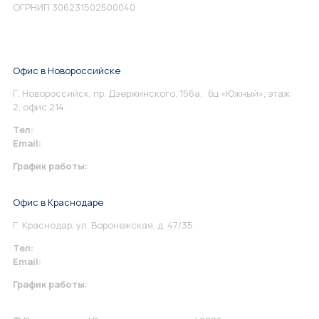
ОГРНИП 306231502500040
Офис в Новороссийске
Г. Новороссийск, пр. Дзержинского, 156а, бц «Южный», этаж
2, офис 214.
Тел:
+7 967 930-79-30
Email:
info@perspektiva.vip
График работы:
Понедельник-Пятница: 9:00-18.00
Офис в Краснодаре
Г. Краснодар, ул. Воронежская, д. 47/35
Тел:
+7 967 930-79-30
Email:
krasnodar@perspektiva.vip
График работы:
Понедельник-Пятница: 9:00-18.00