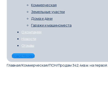
Коммерческая
Земельные участки
Дома и дачи
Гаражи и машиноместа
О компании
Новости
Отзывы
Новостройки
Главная
/
Коммерческая
/
ПСН
/
Продам 342,4кв.м. на первой