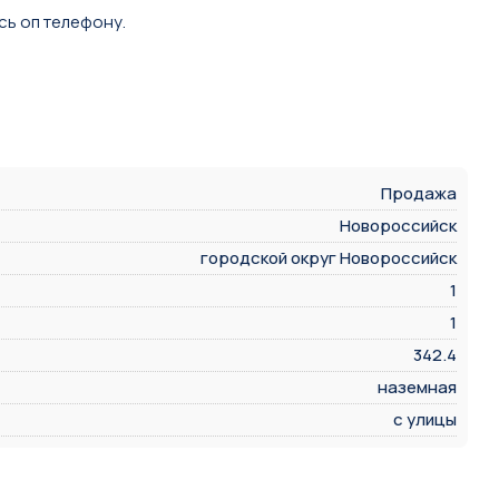
сь оп телефону.
Продажа
Новороссийск
городской округ Новороссийск
1
1
342.4
наземная
с улицы