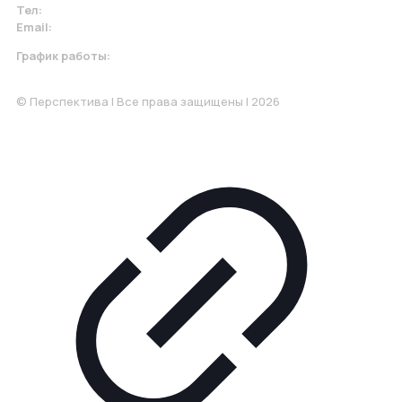
Тел:
+7 967 930-79-30
Email:
krasnodar@perspektiva.vip
График работы:
Понедельник-Пятница: 9:00-18.00
© Перспектива | Все права защищены | 2026