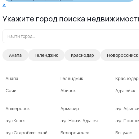
✕
Укажите город поиска недвижимост
Анапа
Геленджик
Краснодар
Новороссийск
Анапа
Геленджик
Краснодар
Сочи
Абинск
Адыгейск
Апшеронск
Армавир
аул Афипс
аул Козет
аул Новая Адыгея
аул Понеж
аул Старобжегокай
Белореченск
Богучар