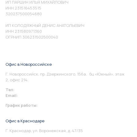
ИП ПАРШИН ИЛЬЯ МИХАЙЛОВИЧ
ИНН 231516453515
320237500054680
ИП КОЛОДЯЖНЫЙ ДЕНИС АНАТОЛЬЕВИЧ
ИНН 231580971360
ОГРНИП 306231502500040
Офис в Новороссийске
Г. Новороссийск, пр. Дзержинского, 156а, бц «Южный», этаж
2, офис 214.
Тел:
+7 967 930-79-30
Email:
info@perspektiva.vip
График работы:
Понедельник-Пятница: 9:00-18.00
Офис в Краснодаре
Г. Краснодар, ул. Воронежская, д. 47/35