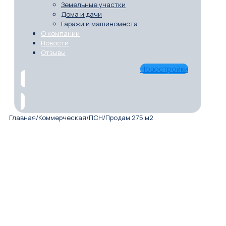
Земельные участки
Дома и дачи
Гаражи и машиноместа
О компании
Новости
Отзывы
Новостройки
Главная
/
Коммерческая
/
ПСН
/
Продам 275 м2