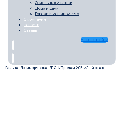
Земельные участки
Дома и дачи
Гаражи и машиноместа
О компании
Новости
Отзывы
Новостройки
Главная
/
Коммерческая
/
ПСН
/
Продам 205 м2, 1й этаж