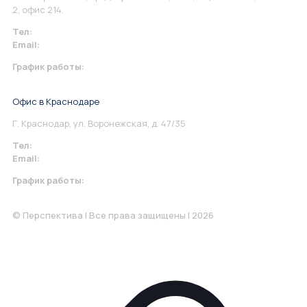
2, офис 214.
Тел:
+7 967 930-79-30
Email:
info@perspektiva.vip
График работы:
Понедельник-Пятница: 9:00-18.00
Офис в Краснодаре
Г. Краснодар, ул. Воронежская, д. 47/35
Тел:
+7 967 930-79-30
Email:
krasnodar@perspektiva.vip
График работы:
Понедельник-Пятница: 9:00-18.00
© Перспектива | Все права защищены | 2026