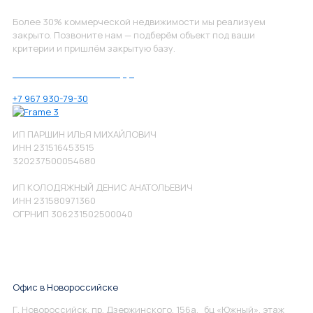
Более 30% коммерческой недвижимости мы реализуем
закрыто. Позвоните нам — подберём объект под ваши
критерии и пришлём закрытую базу.
Позвоните нам по номеру:
+7 967 930-79-30
ИП ПАРШИН ИЛЬЯ МИХАЙЛОВИЧ
ИНН 231516453515
320237500054680
ИП КОЛОДЯЖНЫЙ ДЕНИС АНАТОЛЬЕВИЧ
ИНН 231580971360
ОГРНИП 306231502500040
Офис в Новороссийске
Г. Новороссийск, пр. Дзержинского, 156а, бц «Южный», этаж