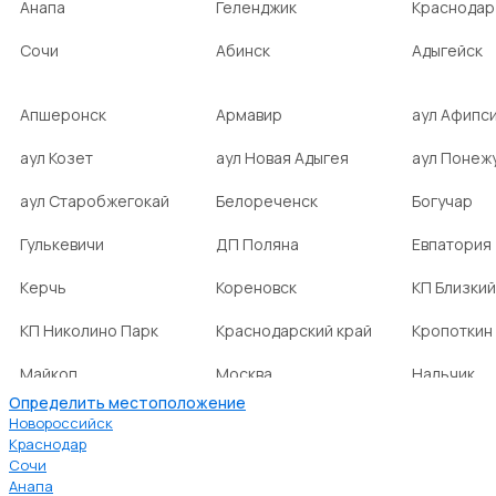
Анапа
Геленджик
Краснодар
Сочи
Абинск
Адыгейск
Апшеронск
Армавир
аул Афипс
аул Козет
аул Новая Адыгея
аул Понеж
аул Старобжегокай
Белореченск
Богучар
Гулькевичи
ДП Поляна
Евпатория
Керчь
Кореновск
КП Близкий
КП Николино Парк
Краснодарский край
Кропоткин
Майкоп
Москва
Нальчик
Определить местоположение
НСТ Ромашка-2
посёлок Агроном
посёлок Б
Новороссийск
Краснодар
Сочи
посёлок Веселовка
посёлок Волна
посёлок Г
Анапа