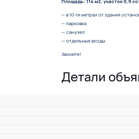
Площадь: 114 м2, участок 0,9 со
— в 10-ти метрах от здания остано
— парковка
— санузел
— отдельные входы
Звоните!
Детали объ