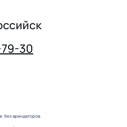
оссийск
-79-30
, без арендаторов.