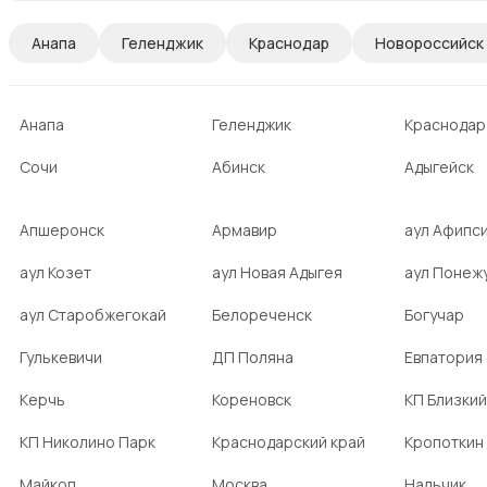
Анапа
Геленджик
Краснодар
Новороссийск
Анапа
Геленджик
Краснодар
Сочи
Абинск
Адыгейск
Апшеронск
Армавир
аул Афипс
аул Козет
аул Новая Адыгея
аул Понеж
аул Старобжегокай
Белореченск
Богучар
Гулькевичи
ДП Поляна
Евпатория
Керчь
Кореновск
КП Близкий
КП Николино Парк
Краснодарский край
Кропоткин
Майкоп
Москва
Нальчик