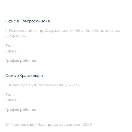
Офис в Новороссийске
Г. Новороссийск, пр. Дзержинского, 156а, бц «Южный», этаж
2, офис 214.
Тел:
+7 967 930-79-30
Email:
info@perspektiva.vip
График работы:
Понедельник-Пятница: 9:00-18.00
Офис в Краснодаре
Г. Краснодар, ул. Воронежская, д. 47/35
Тел:
+7 967 930-79-30
Email:
krasnodar@perspektiva.vip
График работы:
Понедельник-Пятница: 9:00-18.00
© Перспектива | Все права защищены | 2026