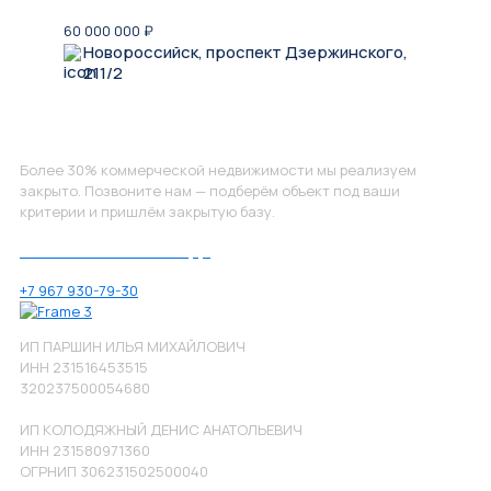
60 000 000
₽
Новороссийск, проспект Дзержинского,
211/2
Не нашли, что искали?
Более 30% коммерческой недвижимости мы реализуем
закрыто. Позвоните нам — подберём объект под ваши
критерии и пришлём закрытую базу.
Позвоните нам по номеру:
+7 967 930-79-30
ИП ПАРШИН ИЛЬЯ МИХАЙЛОВИЧ
ИНН 231516453515
320237500054680
ИП КОЛОДЯЖНЫЙ ДЕНИС АНАТОЛЬЕВИЧ
ИНН 231580971360
ОГРНИП 306231502500040