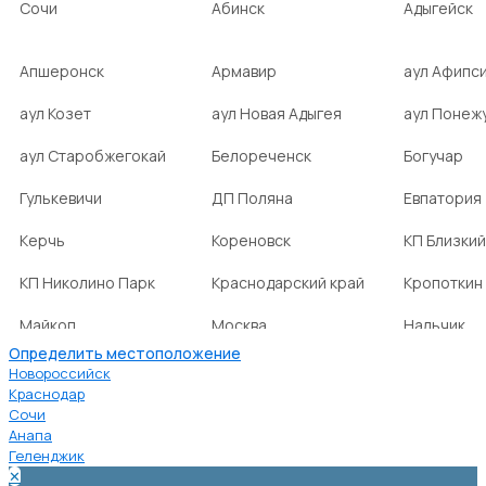
Сочи
Абинск
Адыгейск
Апшеронск
Армавир
аул Афипс
аул Козет
аул Новая Адыгея
аул Понеж
аул Старобжегокай
Белореченск
Богучар
Гулькевичи
ДП Поляна
Евпатория
Керчь
Кореновск
КП Близкий
КП Николино Парк
Краснодарский край
Кропоткин
Майкоп
Москва
Нальчик
Определить местоположение
НСТ Ромашка-2
посёлок Агроном
посёлок Б
Новороссийск
Краснодар
Сочи
посёлок Веселовка
посёлок Волна
посёлок Г
Анапа
Нива
Геленджик
✕