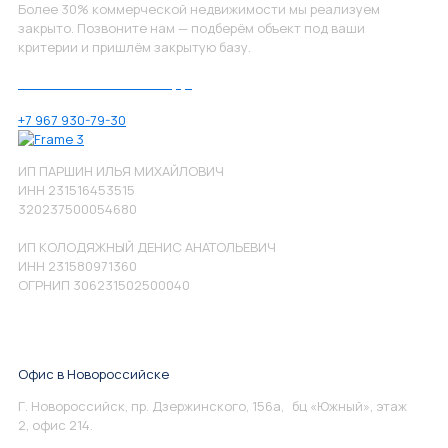
Более 30% коммерческой недвижимости мы реализуем
закрыто. Позвоните нам — подберём объект под ваши
критерии и пришлём закрытую базу.
Позвоните нам по номеру:
+7 967 930-79-30
ИП ПАРШИН ИЛЬЯ МИХАЙЛОВИЧ
ИНН 231516453515
320237500054680
ИП КОЛОДЯЖНЫЙ ДЕНИС АНАТОЛЬЕВИЧ
ИНН 231580971360
ОГРНИП 306231502500040
Офис в Новороссийске
Г. Новороссийск, пр. Дзержинского, 156а, бц «Южный», этаж
2, офис 214.