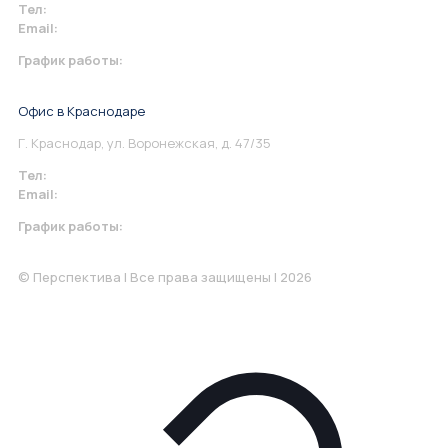
Тел:
+7 967 930-79-30
Email:
info@perspektiva.vip
График работы:
Понедельник-Пятница: 9:00-18.00
Офис в Краснодаре
Г. Краснодар, ул. Воронежская, д. 47/35
Тел:
+7 967 930-79-30
Email:
krasnodar@perspektiva.vip
График работы:
Понедельник-Пятница: 9:00-18.00
© Перспектива | Все права защищены | 2026