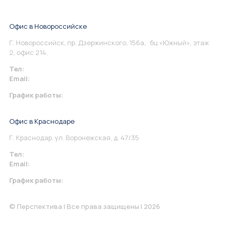
Офис в Новороссийске
Г. Новороссийск, пр. Дзержинского, 156а, бц «Южный», этаж
2, офис 214.
Тел:
+7 967 930-79-30
Email:
info@perspektiva.vip
График работы:
Понедельник-Пятница: 9:00-18.00
Офис в Краснодаре
Г. Краснодар, ул. Воронежская, д. 47/35
Тел:
+7 967 930-79-30
Email:
krasnodar@perspektiva.vip
График работы:
Понедельник-Пятница: 9:00-18.00
© Перспектива | Все права защищены | 2026