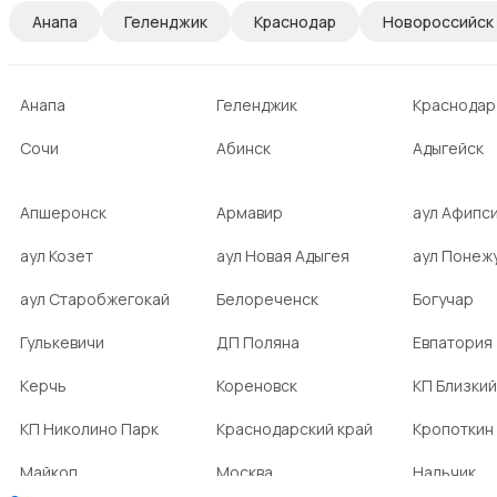
Анапа
Геленджик
Краснодар
Новороссийск
Анапа
Геленджик
Краснодар
Сочи
Абинск
Адыгейск
Апшеронск
Армавир
аул Афипс
аул Козет
аул Новая Адыгея
аул Понеж
аул Старобжегокай
Белореченск
Богучар
Гулькевичи
ДП Поляна
Евпатория
Керчь
Кореновск
КП Близкий
КП Николино Парк
Краснодарский край
Кропоткин
Майкоп
Москва
Нальчик