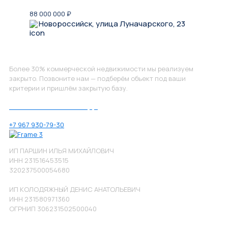
88 000 000
₽
Новороссийск, улица Луначарского, 23
Не нашли, что искали?
Более 30% коммерческой недвижимости мы реализуем
закрыто. Позвоните нам — подберём объект под ваши
критерии и пришлём закрытую базу.
Позвоните нам по номеру:
+7 967 930-79-30
ИП ПАРШИН ИЛЬЯ МИХАЙЛОВИЧ
ИНН 231516453515
320237500054680
ИП КОЛОДЯЖНЫЙ ДЕНИС АНАТОЛЬЕВИЧ
ИНН 231580971360
ОГРНИП 306231502500040