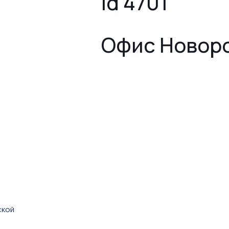
id 4701
Офис Новор
ской