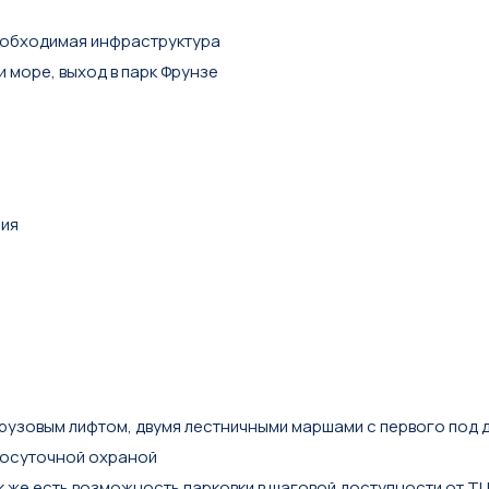
еобходимая инфраструктура
 море, выход в парк Фрунзе
ния
рузовым лифтом, двумя лестничными маршами с первого под 
лосуточной охраной
 же есть возможность парковки в шаговой доступности от ТЦ