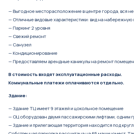
— Выгодное месторасположение в центре города, вся н
— Отличные видовые характеристики: вид на набережную и
— Паркинг 2 уровня
— Свежий ремонт
— Санузел
— Кондиционирование
— Предоставляем арендные каникулы на ремонт помеще
В стоимость входят эксплуатационные расходы.
Коммунальные платежи оплачиваются отдельно.
Здание:
— Здание ТЦ имеет 9 этажей и цокольное помещение
— ОЦ оборудован двумя пассажирскими лифтами, одним г
— Здание и прилегающая территория находится под круг
Собственная парковка рассчитана на 65 машиномест. Так