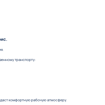
ис.
я.
венному транспорту:
оздаст комфортную рабочую атмосферу.