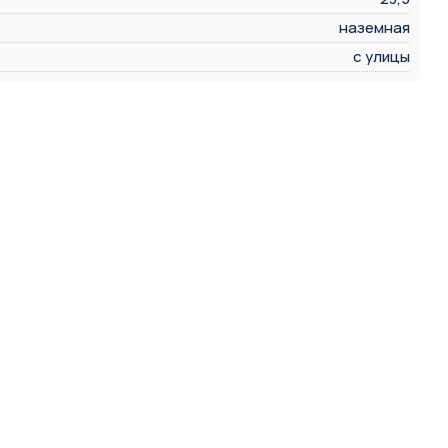
наземная
с улицы