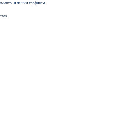
им авто- и пешим трафиком.
оток.