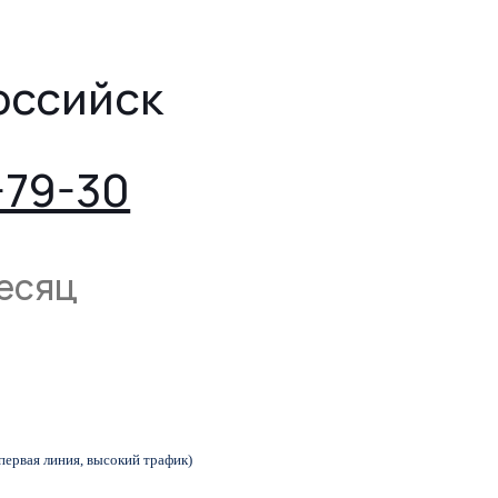
оссийск
-79-30
месяц
(первая линия, высокий трафик)