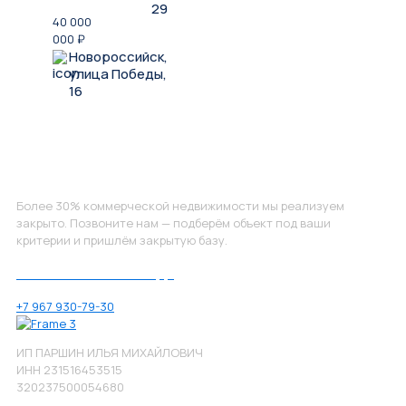
29
40 000
000
₽
Новороссийск,
улица Победы,
16
Не нашли, что искали?
Более 30% коммерческой недвижимости мы реализуем
закрыто. Позвоните нам — подберём объект под ваши
критерии и пришлём закрытую базу.
Позвоните нам по номеру:
+7 967 930-79-30
ИП ПАРШИН ИЛЬЯ МИХАЙЛОВИЧ
ИНН 231516453515
320237500054680