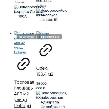
600 000
₽
/ месяц
/ месяц
Новороссийск,
Новороссийск,
улица Ленина,
Анапское
166А
шоссе, 51
Офис
190,4 м2
Торговая
38 000
площадь
000
₽
Новороссийск,
400 м2
набережная
улица
Адмирала
Победы
Серебрякова,