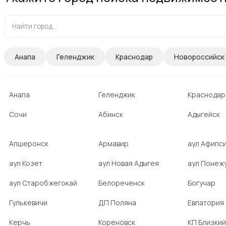
Анапа
Геленджик
Краснодар
Новороссийск
Анапа
Геленджик
Краснодар
Сочи
Абинск
Адыгейск
Апшеронск
Армавир
аул Афипс
аул Козет
аул Новая Адыгея
аул Понеж
аул Старобжегокай
Белореченск
Богучар
Гулькевичи
ДП Поляна
Евпатория
Керчь
Кореновск
КП Близкий