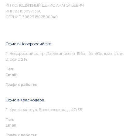
ИП КОЛОДЯЖНЫЙ ДЕНИС АНАТОЛЬЕВИЧ
ИНН 231580971360
ОГРНИП 306231502500040
Офис в Новороссийске
Г. Новороссийск, пр. Дзержинского, 156а, бц «Южный», этаж
2, офис 214.
Тел:
+7 967 930-79-30
Email:
info@perspektiva.vip
График работы:
Понедельник-Пятница: 9:00-18.00
Офис в Краснодаре
Г. Краснодар, ул. Воронежская, д. 47/35
Тел:
+7 967 930-79-30
Email:
krasnodar@perspektiva.vip
График работы: