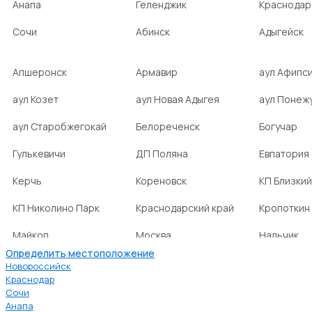
Анапа
Геленджик
Краснодар
Сочи
Абинск
Адыгейск
Апшеронск
Армавир
аул Афипс
аул Козет
аул Новая Адыгея
аул Понеж
аул Старобжегокай
Белореченск
Богучар
Гулькевичи
ДП Поляна
Евпатория
Керчь
Кореновск
КП Близкий
КП Николино Парк
Краснодарский край
Кропоткин
Майкоп
Москва
Нальчик
Определить местоположение
НСТ Ромашка-2
посёлок Агроном
посёлок Б
Новороссийск
Краснодар
Сочи
посёлок Веселовка
посёлок Волна
посёлок Г
Анапа