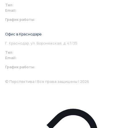
Тел:
+7 967 930-79-30
Email:
info@perspektiva.vip
График работы:
Понедельник-Пятница: 9:00-18.00
Офис в Краснодаре
Г. Краснодар, ул. Воронежская, д. 47/35
Тел:
+7 967 930-79-30
Email:
krasnodar@perspektiva.vip
График работы:
Понедельник-Пятница: 9:00-18.00
© Перспектива | Все права защищены | 2026