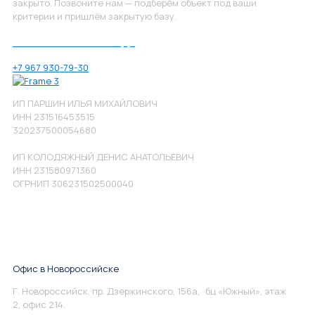
закрыто. Позвоните нам — подберём объект под ваши
критерии и пришлём закрытую базу.
Позвоните нам по номеру:
+7 967 930-79-30
ИП ПАРШИН ИЛЬЯ МИХАЙЛОВИЧ
ИНН 231516453515
320237500054680
ИП КОЛОДЯЖНЫЙ ДЕНИС АНАТОЛЬЕВИЧ
ИНН 231580971360
ОГРНИП 306231502500040
Офис в Новороссийске
Г. Новороссийск, пр. Дзержинского, 156а, бц «Южный», этаж
2, офис 214.