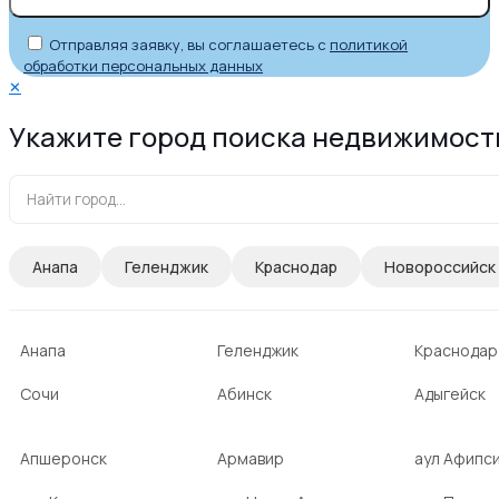
Отправляя заявку, вы соглашаетесь с
политикой
обработки персональных данных
✕
Укажите город поиска недвижимост
Анапа
Геленджик
Краснодар
Новороссийск
Анапа
Геленджик
Краснодар
Сочи
Абинск
Адыгейск
Апшеронск
Армавир
аул Афипс