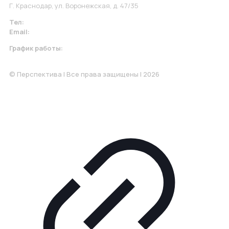
Г. Краснодар, ул. Воронежская, д. 47/35
Тел:
+7 967 930-79-30
Email:
krasnodar@perspektiva.vip
График работы:
Понедельник-Пятница: 9:00-18.00
© Перспектива | Все права защищены | 2026