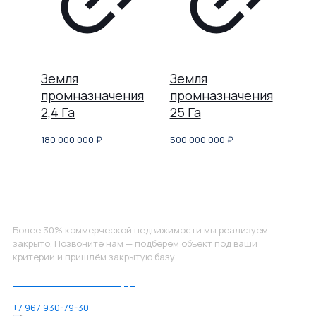
Земля
Земля
промназначения
промназначения
2,4 Га
25 Га
180 000 000
₽
500 000 000
₽
Не нашли, что искали?
Более 30% коммерческой недвижимости мы реализуем
закрыто. Позвоните нам — подберём объект под ваши
критерии и пришлём закрытую базу.
Позвоните нам по номеру:
+7 967 930-79-30