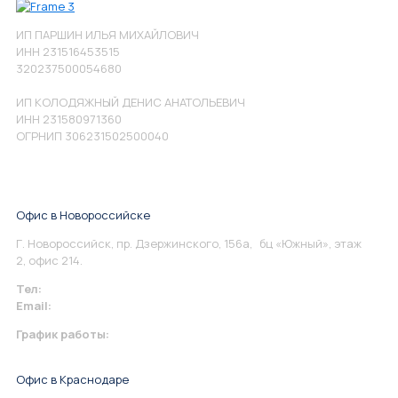
ИП ПАРШИН ИЛЬЯ МИХАЙЛОВИЧ
ИНН 231516453515
320237500054680
ИП КОЛОДЯЖНЫЙ ДЕНИС АНАТОЛЬЕВИЧ
ИНН 231580971360
ОГРНИП 306231502500040
Офис в Новороссийске
Г. Новороссийск, пр. Дзержинского, 156а, бц «Южный», этаж
2, офис 214.
Тел:
+7 967 930-79-30
Email:
info@perspektiva.vip
График работы:
Понедельник-Пятница: 9:00-18.00
Офис в Краснодаре