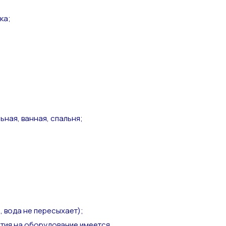
ка;
ьная, ванная, спальня;
, вода не пересыхает);
тия на оборудование имеется.