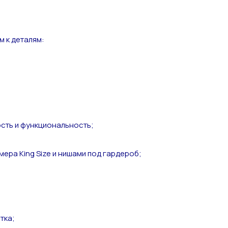
 к деталям:
ость и функциональность;
ера King Size и нишами под гардероб;
тка;