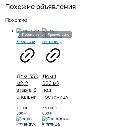
Похожие объявления
Похожие
Дом, 350
Дом 1
м2, 2
000 м2
этажа, 3
под
спальни
гостиницу
70 000
350 000
000
₽
000
₽
село
Геленджик,
Гайдук,
улица