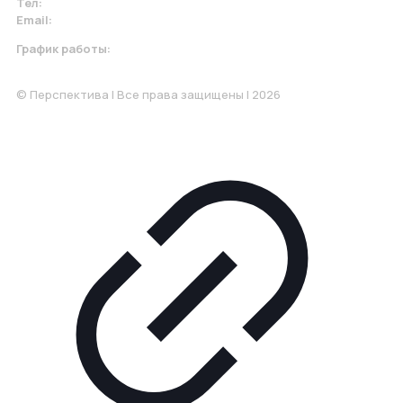
Тел:
+7 967 930-79-30
Email:
krasnodar@perspektiva.vip
График работы:
Понедельник-Пятница: 9:00-18.00
© Перспектива | Все права защищены | 2026