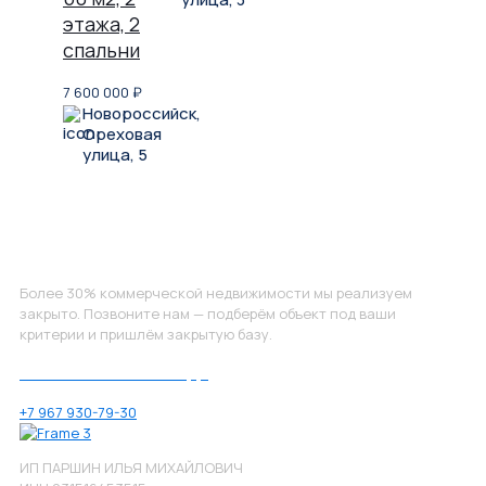
этажа, 2
спальни
7 600 000
₽
Новороссийск,
Ореховая
улица, 5
Не нашли, что искали?
Более 30% коммерческой недвижимости мы реализуем
закрыто. Позвоните нам — подберём объект под ваши
критерии и пришлём закрытую базу.
Позвоните нам по номеру:
+7 967 930-79-30
ИП ПАРШИН ИЛЬЯ МИХАЙЛОВИЧ