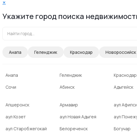
✕
Укажите город поиска недвижимост
Анапа
Геленджик
Краснодар
Новороссийск
Анапа
Геленджик
Краснодар
Сочи
Абинск
Адыгейск
Апшеронск
Армавир
аул Афипс
аул Козет
аул Новая Адыгея
аул Понеж
аул Старобжегокай
Белореченск
Богучар