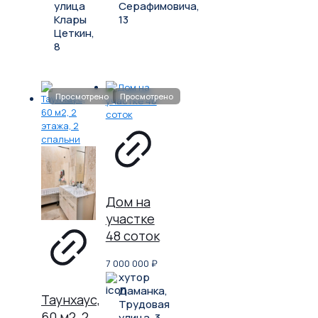
улица
Серафимовича,
Клары
13
Цеткин,
8
Дом на
участке
48 соток
7 000 000
₽
хутор
Даманка,
Таунхаус,
Трудовая
60 м2, 2
улица, 3