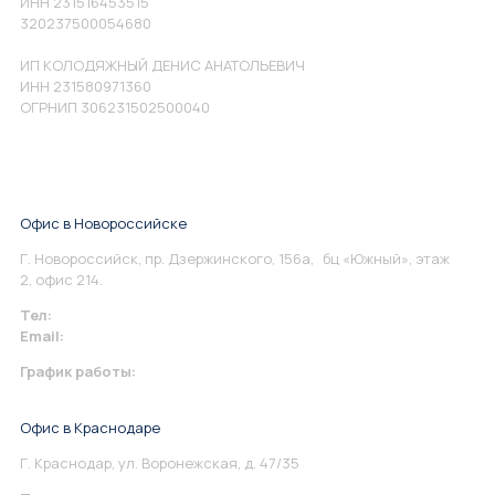
ИНН 231516453515
320237500054680
ИП КОЛОДЯЖНЫЙ ДЕНИС АНАТОЛЬЕВИЧ
ИНН 231580971360
ОГРНИП 306231502500040
Офис в Новороссийске
Г. Новороссийск, пр. Дзержинского, 156а, бц «Южный», этаж
2, офис 214.
Тел:
+7 967 930-79-30
Email:
info@perspektiva.vip
График работы:
Понедельник-Пятница: 9:00-18.00
Офис в Краснодаре
Г. Краснодар, ул. Воронежская, д. 47/35