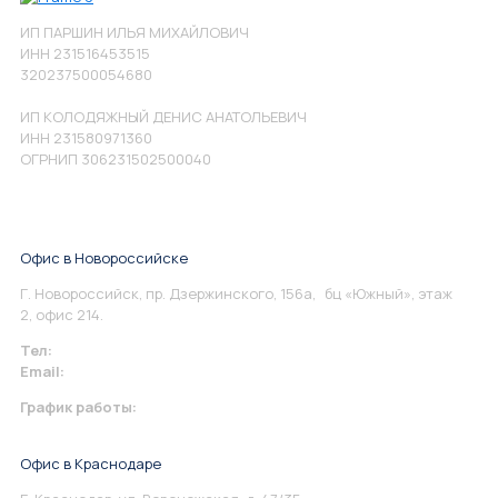
ИП ПАРШИН ИЛЬЯ МИХАЙЛОВИЧ
ИНН 231516453515
320237500054680
ИП КОЛОДЯЖНЫЙ ДЕНИС АНАТОЛЬЕВИЧ
ИНН 231580971360
ОГРНИП 306231502500040
Офис в Новороссийске
Г. Новороссийск, пр. Дзержинского, 156а, бц «Южный», этаж
2, офис 214.
Тел:
+7 967 930-79-30
Email:
info@perspektiva.vip
График работы:
Понедельник-Пятница: 9:00-18.00
Офис в Краснодаре