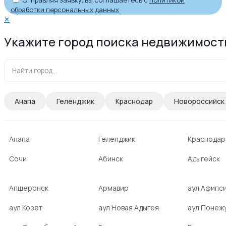
Отправляя заявку, вы соглашаетесь с
политикой
обработки персональных данных
✕
Укажите город поиска недвижимост
Анапа
Геленджик
Краснодар
Новороссийск
Анапа
Геленджик
Краснодар
Сочи
Абинск
Адыгейск
Апшеронск
Армавир
аул Афипс
аул Козет
аул Новая Адыгея
аул Понеж