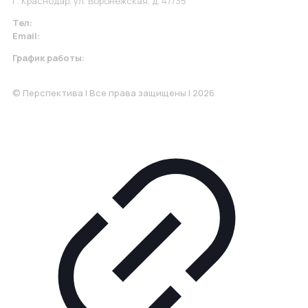
Г. Краснодар, ул. Воронежская, д. 47/35
Тел:
+7 967 930-79-30
Email:
krasnodar@perspektiva.vip
График работы:
Понедельник-Пятница: 9:00-18.00
© Перспектива | Все права защищены | 2026