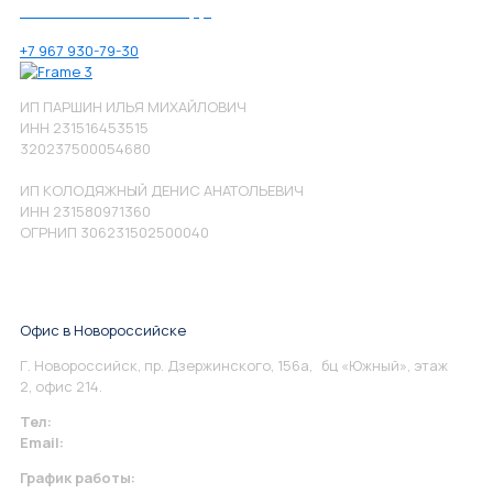
Позвоните нам по номеру:
+7 967 930-79-30
ИП ПАРШИН ИЛЬЯ МИХАЙЛОВИЧ
ИНН 231516453515
320237500054680
ИП КОЛОДЯЖНЫЙ ДЕНИС АНАТОЛЬЕВИЧ
ИНН 231580971360
ОГРНИП 306231502500040
Офис в Новороссийске
Г. Новороссийск, пр. Дзержинского, 156а, бц «Южный», этаж
2, офис 214.
Тел:
+7 967 930-79-30
Email:
info@perspektiva.vip
График работы: