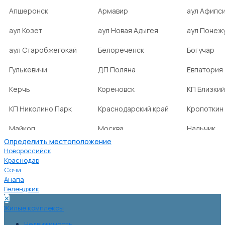
Апшеронск
Армавир
аул Афипс
аул Козет
аул Новая Адыгея
аул Понеж
аул Старобжегокай
Белореченск
Богучар
Гулькевичи
ДП Поляна
Евпатория
Керчь
Кореновск
КП Близкий
КП Николино Парк
Краснодарский край
Кропоткин
Майкоп
Москва
Нальчик
Определить местоположение
НСТ Ромашка-2
посёлок Агроном
посёлок Б
Новороссийск
Краснодар
Сочи
посёлок Веселовка
посёлок Волна
посёлок Г
Анапа
Нива
Геленджик
✕
посёлок городского
посёлок городского
посёлок г
Жилые комплексы
типа Ахтырский
типа Ильский
типа Мост
Недвижимость