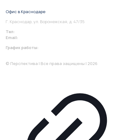
Понедельник-Пятница: 9:00-18.00
Офис в Краснодаре
Г. Краснодар, ул. Воронежская, д. 47/35
Тел:
+7 967 930-79-30
Email:
krasnodar@perspektiva.vip
График работы:
Понедельник-Пятница: 9:00-18.00
© Перспектива | Все права защищены | 2026