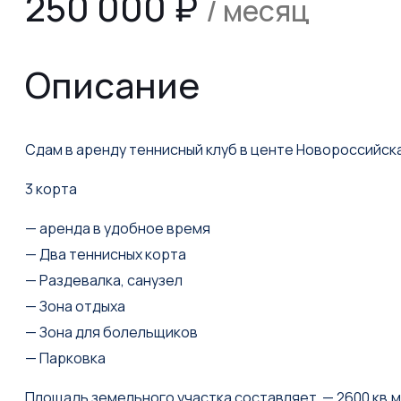
250 000
₽
/ месяц
Описание
Сдам в аренду теннисный клуб в центе Новороссийск
3 корта
— аренда в удобное время
— Два теннисных корта
— Раздевалка, санузел
— Зона отдыха
— Зона для болельщиков
— Парковка
Площадь земельного участка составляет — 2600 кв.м