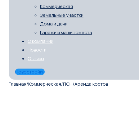
Коммерческая
Земельные участки
Дома и дачи
Гаражи и машиноместа
О компании
Новости
Отзывы
Новостройки
Главная
/
Коммерческая
/
ПСН
/
Аренда кортов