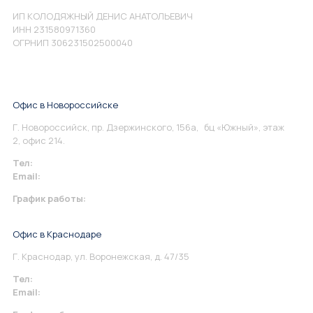
ИП КОЛОДЯЖНЫЙ ДЕНИС АНАТОЛЬЕВИЧ
ИНН 231580971360
ОГРНИП 306231502500040
Офис в Новороссийске
Г. Новороссийск, пр. Дзержинского, 156а, бц «Южный», этаж
2, офис 214.
Тел:
+7 967 930-79-30
Email:
info@perspektiva.vip
График работы:
Понедельник-Пятница: 9:00-18.00
Офис в Краснодаре
Г. Краснодар, ул. Воронежская, д. 47/35
Тел:
+7 967 930-79-30
Email:
krasnodar@perspektiva.vip