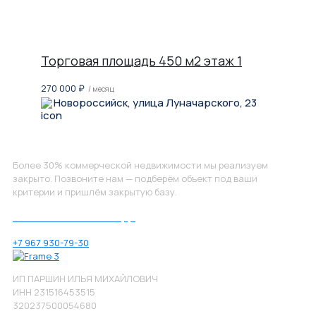
Торговая площадь 450 м2 этаж 1
270 000
₽
/ месяц
Новороссийск, улица Луначарского, 23
Не нашли, что искали?
Более 30% коммерческой недвижимости мы реализуем
закрыто. Позвоните нам — подберём объект под ваши
критерии и пришлём закрытую базу.
Позвоните нам по номеру:
+7 967 930-79-30
ИП ПАРШИН ИЛЬЯ МИХАЙЛОВИЧ
ИНН 231516453515
320237500054680