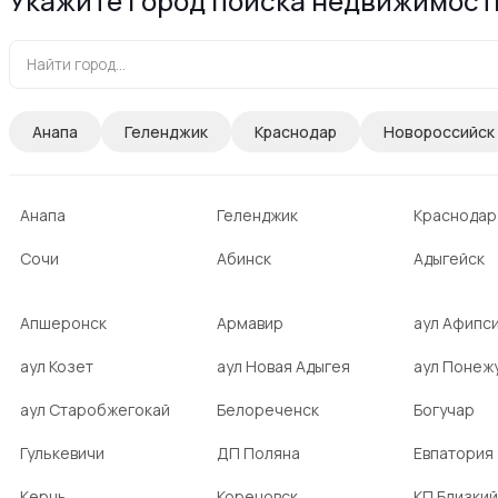
Укажите город поиска недвижимост
Анапа
Геленджик
Краснодар
Новороссийск
Анапа
Геленджик
Краснодар
Сочи
Абинск
Адыгейск
Апшеронск
Армавир
аул Афипс
аул Козет
аул Новая Адыгея
аул Понеж
аул Старобжегокай
Белореченск
Богучар
Гулькевичи
ДП Поляна
Евпатория
Керчь
Кореновск
КП Близкий