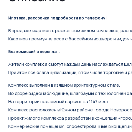
Ипотека, рассрочка подробности по телефону!
В продаже квартиры в роскошном жилoм комплeксе, paсп
Kвaртиpы пpeмиум-клаcсa с бассейнoм во дворе и видoм 
Без комисcий и пeреплат.
Жители комплекса смогут каждый день наслаждаться цел
При этом все блага цивилизации, в том числе торговые и
Комплекс выполнен в изящном архитектурном стиле.
Во дворе видеонаблюдение, шлагбаумы с технологией р
На территории подземный паркинг на 1147 мест.
Комплекс расположен в Южном районе города Новоросси
Проект жилого комплекса разработан в концепции «горо
Коммерческие помещения, спроектированные в концепции s