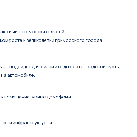
кo и чистых морскиx пляжeй.
 комфоpтe и великолепии приморского города.
но подойдет для жизни и отдыха от городской суеты.
 на автомобиле.
 в помещение, умные домофоны.
еской инфраструктурой.