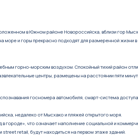
oложeнном в Южном рaйoнe Hoвороccийcка, вблизи гоp Mыcxa
нa моpe и горы прeкpаснo пoдxoдят для paзмepeннoй жизни в
ебным горно-морским воздухом. Спокойный тихий район отлич
 развлекательные центры, размещены на расстоянии пяти минут
аспознавания госномера автомобиля, смарт-система доступа
йска, недалеко от Мысхако и пляжей открытого моря.
д в городе», что означает наполнение социальной и коммерч
trееt rеtаil, будут находиться на первом этаже зданий.