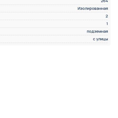
264
Изолированная
2
1
подземная
с улицы